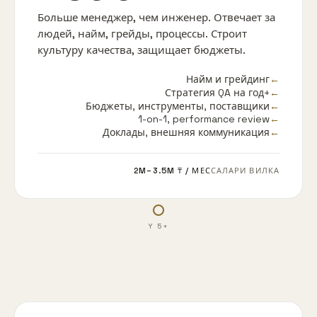
Больше менеджер, чем инженер. Отвечает за
людей, найм, грейды, процессы. Строит
культуру качества, защищает бюджеты.
←
Найм и грейдинг
←
Стратегия QA на год+
←
Бюджеты, инструменты, поставщики
1-on-1, performance review
←
←
Доклады, внешняя коммуникация
2M–3.5M ₸
/ МЕС
САЛАРИ ВИЛКА
Y 5+