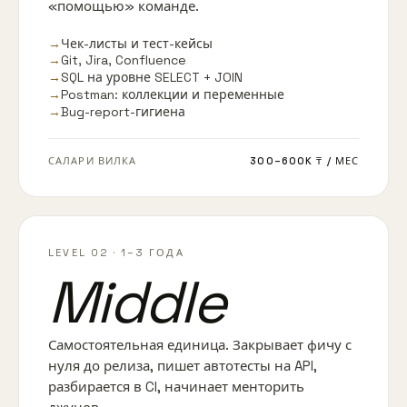
«помощью» команде.
→
Чек-листы и тест-кейсы
→
Git, Jira, Confluence
→
SQL на уровне SELECT + JOIN
→
Postman: коллекции и переменные
→
Bug-report-гигиена
САЛАРИ ВИЛКА
300–600K ₸
/ МЕС
LEVEL 02
·
1–3 ГОДА
Middle
Самостоятельная единица. Закрывает фичу с
нуля до релиза, пишет автотесты на API,
разбирается в CI, начинает менторить