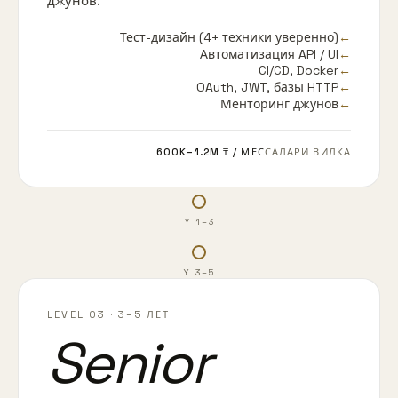
джунов.
←
Тест-дизайн (4+ техники уверенно)
←
Автоматизация API / UI
CI/CD, Docker
←
←
OAuth, JWT, базы HTTP
←
Менторинг джунов
600K–1.2M ₸
/ МЕС
САЛАРИ ВИЛКА
Y 1–3
Y 3–5
LEVEL 03
·
3–5 ЛЕТ
Senior