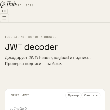
QA Hub
EST. 2026
RU
TOOL
03
/
16
· WORKS IN BROWSER
JWT decoder
Декодирует JWT: header, payload и подпись.
Проверка подписи — на бэке.
INPUT · JWT
Пример
Очистить